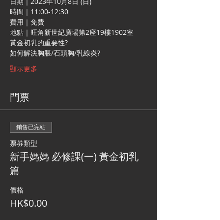
日期｜2023年10月8日 (日)
時間｜11:00-12:30
費用｜免費
地點｜旺角新世紀廣場第2座19樓1902室
黃金初乳的重要性?
如何解決胸脹/石頭胸/乳線炎?
顯示更多
門票
銷售已完結
票券類型
新手媽媽 必修課(一) 黃金初乳
篇
價格
HK$0.00