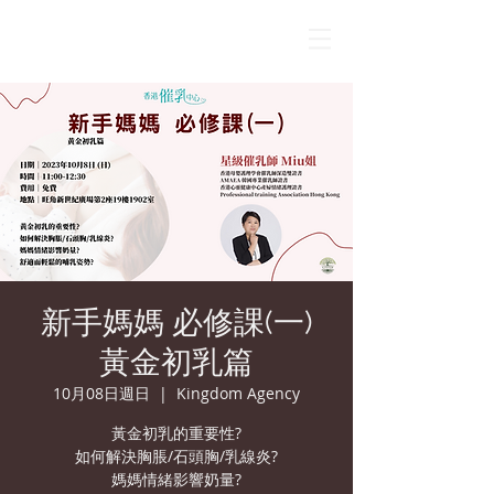
新手媽媽 必修課(一)
黃金初乳篇
10月08日週日
  |  
Kingdom Agency
黃金初乳的重要性?
如何解決胸脹/石頭胸/乳線炎?
媽媽情緒影響奶量?